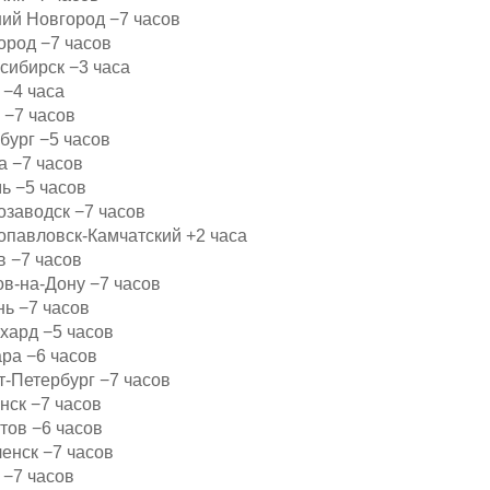
ий Новгород −7 часов
ород −7 часов
сибирск −3 часа
 −4 часа
 −7 часов
бург −5 часов
а −7 часов
ь −5 часов
озаводск −7 часов
опавловск-Камчатский +2 часа
в −7 часов
ов-на-Дону −7 часов
нь −7 часов
хард −5 часов
ра −6 часов
т-Петербург −7 часов
нск −7 часов
тов −6 часов
енск −7 часов
 −7 часов