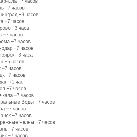
кар-Ола −7 часов
нь −7 часов
нинград −8 часов
а −7 часов
рово −3 часа
в −7 часов
рома −7 часов
нодар −7 часов
ноярск −3 часа
н −5 часов
 −7 часов
цк −7 часов
дан +1 час
оп −7 часов
чкала −7 часов
еральные Воды −7 часов
ва −7 часов
анск −7 часов
ережные Челны −7 часов
ань −7 часов
чик −7 часов