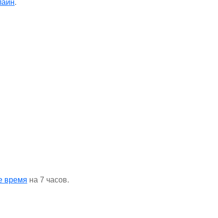
лайн
.
е время
на 7 часов.