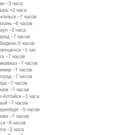
ан −3 часа
ырь +2 часа
нгельск −7 часов
ахань −6 часов
аул −3 часа
ород −7 часов
биджан 0 часов
овещенск −1 час
ск −7 часов
икавказ −7 часов
имир −7 часов
оград −7 часов
гда −7 часов
неж −7 часов
о-Алтайск −3 часа
ный −7 часов
еринбург −5 часов
ово −7 часов
ск −6 часов
ск −2 часа