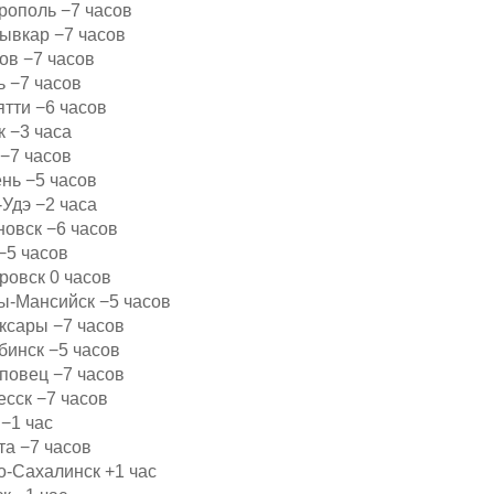
рополь −7 часов
ывкар −7 часов
ов −7 часов
ь −7 часов
ятти −6 часов
к −3 часа
 −7 часов
нь −5 часов
Удэ −2 часа
новск −6 часов
−5 часов
ровск 0 часов
ы-Мансийск −5 часов
ксары −7 часов
бинск −5 часов
повец −7 часов
есск −7 часов
−1 час
та −7 часов
о-Сахалинск +1 час