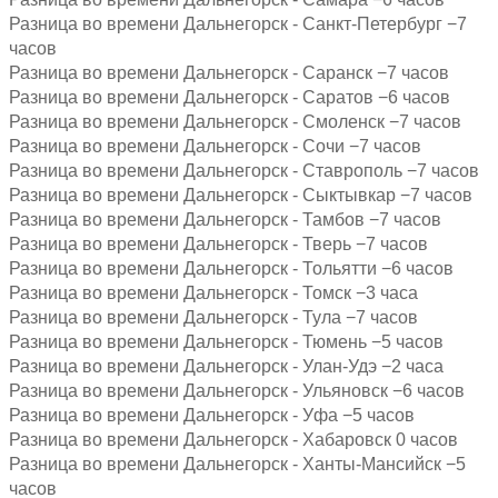
Разница во времени Дальнегорск - Санкт-Петербург −7
часов
Разница во времени Дальнегорск - Саранск −7 часов
Разница во времени Дальнегорск - Саратов −6 часов
Разница во времени Дальнегорск - Смоленск −7 часов
Разница во времени Дальнегорск - Сочи −7 часов
Разница во времени Дальнегорск - Ставрополь −7 часов
Разница во времени Дальнегорск - Сыктывкар −7 часов
Разница во времени Дальнегорск - Тамбов −7 часов
Разница во времени Дальнегорск - Тверь −7 часов
Разница во времени Дальнегорск - Тольятти −6 часов
Разница во времени Дальнегорск - Томск −3 часа
Разница во времени Дальнегорск - Тула −7 часов
Разница во времени Дальнегорск - Тюмень −5 часов
Разница во времени Дальнегорск - Улан-Удэ −2 часа
Разница во времени Дальнегорск - Ульяновск −6 часов
Разница во времени Дальнегорск - Уфа −5 часов
Разница во времени Дальнегорск - Хабаровск 0 часов
Разница во времени Дальнегорск - Ханты-Мансийск −5
часов