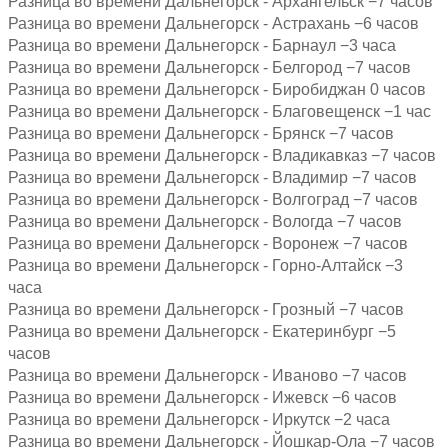
Разница во времени Дальнегорск - Архангельск −7 часов
Разница во времени Дальнегорск - Астрахань −6 часов
Разница во времени Дальнегорск - Барнаул −3 часа
Разница во времени Дальнегорск - Белгород −7 часов
Разница во времени Дальнегорск - Биробиджан 0 часов
Разница во времени Дальнегорск - Благовещенск −1 час
Разница во времени Дальнегорск - Брянск −7 часов
Разница во времени Дальнегорск - Владикавказ −7 часов
Разница во времени Дальнегорск - Владимир −7 часов
Разница во времени Дальнегорск - Волгоград −7 часов
Разница во времени Дальнегорск - Вологда −7 часов
Разница во времени Дальнегорск - Воронеж −7 часов
Разница во времени Дальнегорск - Горно-Алтайск −3
часа
Разница во времени Дальнегорск - Грозный −7 часов
Разница во времени Дальнегорск - Екатеринбург −5
часов
Разница во времени Дальнегорск - Иваново −7 часов
Разница во времени Дальнегорск - Ижевск −6 часов
Разница во времени Дальнегорск - Иркутск −2 часа
Разница во времени Дальнегорск - Йошкар-Ола −7 часов