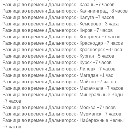
Разница во времени Дальнегорск - Казань −7 часов
Разница во времени Дальнегорск - Калининград −8 часов
Разница во времени Дальнегорск - Калуга −7 часов
Разница во времени Дальнегорск - Кемерово −3 часа
Разница во времени Дальнегорск - Киров −7 часов
Разница во времени Дальнегорск - Кострома −7 часов
Разница во времени Дальнегорск - Краснодар −7 часов
Разница во времени Дальнегорск - Красноярск −3 часа
Разница во времени Дальнегорск - Курган −5 часов
Разница во времени Дальнегорск - Курск −7 часов
Разница во времени Дальнегорск - Липецк −7 часов
Разница во времени Дальнегорск - Магадан +1 час
Разница во времени Дальнегорск - Майкоп −7 часов
Разница во времени Дальнегорск - Махачкала −7 часов
Разница во времени Дальнегорск - Минеральные Воды
−7 часов
Разница во времени Дальнегорск - Москва −7 часов
Разница во времени Дальнегорск - Мурманск −7 часов
Разница во времени Дальнегорск - Набережные Челны
−7 часов