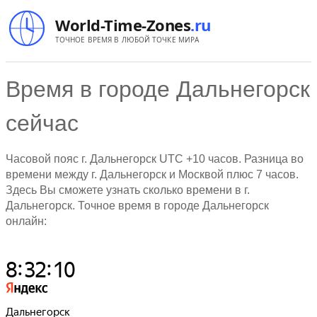
World-Time-Zones
.ru
ТОЧНОЕ ВРЕМЯ В ЛЮБОЙ ТОЧКЕ МИРА
Время в городе Дальнегорск
сейчас
Часовой пояс г. Дальнегорск UTC +10 часов. Разница во
времени между г. Дальнегорск и Москвой плюс 7 часов.
Здесь Вы сможете узнать сколько времени в г.
Дальнегорск. Точное время в городе Дальнегорск
онлайн: