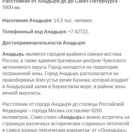
Расстояние от Анадыря до до Санкт-Петербурга
-
5900 км.
Население Анадыря:
14,3 тыс. человек.
Телефонный код Анадыря
: +7 42722.
Достопримечательности Анадыря:
Анадырь
является городом крайнего северо-востока
России, а также административным центром Чукотского
автономного округа. Город находится на территории
пограничной зоны. Город Анадырь располагается на
правобережье близ устья речки Казачка, которая впадает
в Анадырский залив в Беринговом море, в районе зоны
вечной мерзлоты.
Расстояние от города Анадыря до столицы Российской
Федерации – города Москва составляет 6200
километров. Само слово «
Анадырь
» можно встретить на
страницах различных исторических старинных летописей
в самых разных лексических вариантах: от «Онандырь»,